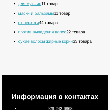
для мужчин
1
1 товар
маски и бальзамы
1
1 товар
от перхоти
4
4 товара
против выпадения волос
2
2 товара
сухие волосы жирные корни
3
3 товара
Информация о контактах
929-242-6868