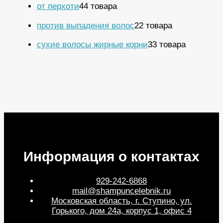
от перхоти
4
4 товара
против выпадения волос
2
2 товара
сухие волосы жирные корни
3
3 товара
Информация о контактах
929-242-6868
mail@shampuncelebnik.ru
Московская область, г. Ступино, ул.
Горького, дом 24а, корпус 1, офис 4