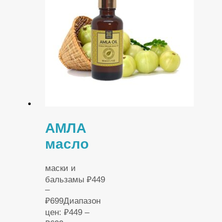
АМЛА
масло
маски и
бальзамы
₽
449
–
₽
699
Диапазон
цен: ₽449 –