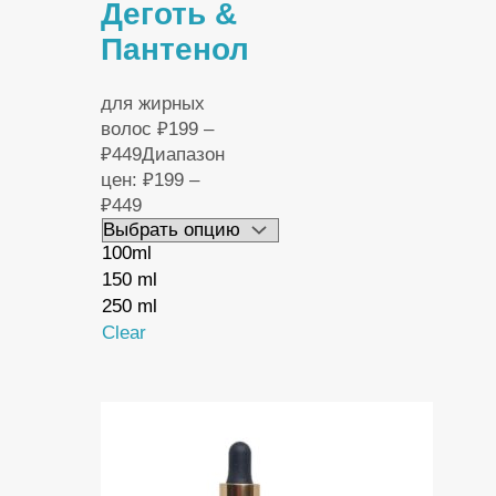
Деготь &
Пантенол
для жирных
волос
₽
199
–
₽
449
Диапазон
цен: ₽199 –
₽449
100ml
150 ml
250 ml
Clear