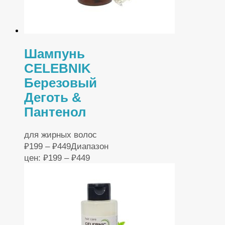
Шампунь
CELEBNIK
Березовый
Деготь &
Пантенол
для жирных волос
₽
199
–
₽
449
Диапазон
цен: ₽199 – ₽449