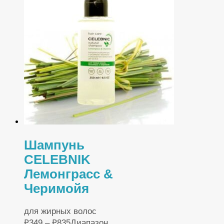
Шампунь
CELEBNIK
Лемонграсс &
Черимойя
для жирных волос
₽
349
–
₽
835
Диапазон